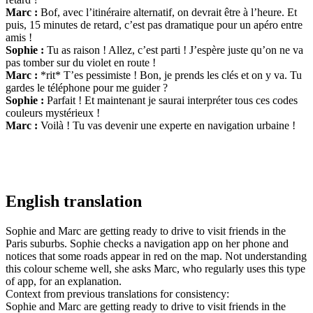
Marc :
Bof, avec l’itinéraire alternatif, on devrait être à l’heure. Et
puis, 15 minutes de retard, c’est pas dramatique pour un apéro entre
amis !
Sophie :
Tu as raison ! Allez, c’est parti ! J’espère juste qu’on ne va
pas tomber sur du violet en route !
Marc :
*rit* T’es pessimiste ! Bon, je prends les clés et on y va. Tu
gardes le téléphone pour me guider ?
Sophie :
Parfait ! Et maintenant je saurai interpréter tous ces codes
couleurs mystérieux !
Marc :
Voilà ! Tu vas devenir une experte en navigation urbaine !
English translation
Sophie and Marc are getting ready to drive to visit friends in the
Paris suburbs. Sophie checks a navigation app on her phone and
notices that some roads appear in red on the map. Not understanding
this colour scheme well, she asks Marc, who regularly uses this type
of app, for an explanation.
Context from previous translations for consistency:
Sophie and Marc are getting ready to drive to visit friends in the