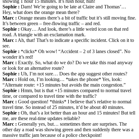
showing 1 hour 15 minutes. It’s rush hour, huh!
Sophie :
Darn! We’re going to be late at Claire and Thomas’…
Hey, what does the orange mean there?
Marc :
Orange means there’s a bit of traffic but it’s still moving fine.
It’s between green – free-flowing traffic – and red.
Sophie :
Okay… And look, there’s a little weird icon on that red
road. A triangle with an exclamation mark.
Marc :
Ah, that! That’s to indicate a specific incident. Click on it to
see.
Sophie :
*clicks* Oh wow! “Accident – 2 of 3 lanes closed”. No
wonder it’s red!
Marc :
Exactly. So, what do we do? Do we take this road anyway
or look for an alternative route?
Sophie :
Uh, I’m not sure… Does the app suggest other routes?
Marc :
Hold on, I’m looking… *takes the phone* Yes, look:
“Alternate route: +15 minutes but avoids the main congestion.”
Sophie :
Hmm, but is that +15 minutes compared to normal travel
time, or compared to travel time with the traffic?
Marc :
Good question! *thinks* I believe that’s relative to normal
travel time. So instead of 25 minutes, it’d be about 40 minutes.
Sophie :
Oh, that’s a lot better than an hour and 15 minutes! But tell
me, are these real-time updates reliable?
Marc :
Generally yes, but… sometimes there are surprises. The
other day a road was showing green and then suddenly there was a
massive traffic jam because of a police checkpoint!