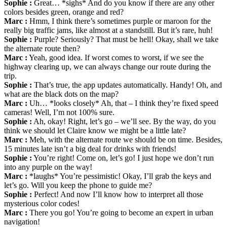
Sophie :
Great… *sighs* And do you know if there are any other
colors besides green, orange and red?
Marc :
Hmm, I think there’s sometimes purple or maroon for the
really big traffic jams, like almost at a standstill. But it’s rare, huh!
Sophie :
Purple? Seriously? That must be hell! Okay, shall we take
the alternate route then?
Marc :
Yeah, good idea. If worst comes to worst, if we see the
highway clearing up, we can always change our route during the
trip.
Sophie :
That’s true, the app updates automatically. Handy! Oh, and
what are the black dots on the map?
Marc :
Uh… *looks closely* Ah, that – I think they’re fixed speed
cameras! Well, I’m not 100% sure.
Sophie :
Ah, okay! Right, let’s go – we’ll see. By the way, do you
think we should let Claire know we might be a little late?
Marc :
Meh, with the alternate route we should be on time. Besides,
15 minutes late isn’t a big deal for drinks with friends!
Sophie :
You’re right! Come on, let’s go! I just hope we don’t run
into any purple on the way!
Marc :
*laughs* You’re pessimistic! Okay, I’ll grab the keys and
let’s go. Will you keep the phone to guide me?
Sophie :
Perfect! And now I’ll know how to interpret all those
mysterious color codes!
Marc :
There you go! You’re going to become an expert in urban
navigation!