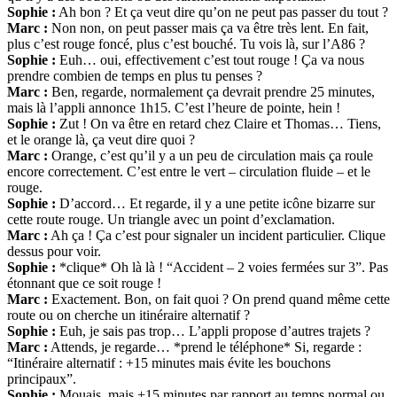
Sophie :
Ah bon ? Et ça veut dire qu’on ne peut pas passer du tout ?
Marc :
Non non, on peut passer mais ça va être très lent. En fait,
plus c’est rouge foncé, plus c’est bouché. Tu vois là, sur l’A86 ?
Sophie :
Euh… oui, effectivement c’est tout rouge ! Ça va nous
prendre combien de temps en plus tu penses ?
Marc :
Ben, regarde, normalement ça devrait prendre 25 minutes,
mais là l’appli annonce 1h15. C’est l’heure de pointe, hein !
Sophie :
Zut ! On va être en retard chez Claire et Thomas… Tiens,
et le orange là, ça veut dire quoi ?
Marc :
Orange, c’est qu’il y a un peu de circulation mais ça roule
encore correctement. C’est entre le vert – circulation fluide – et le
rouge.
Sophie :
D’accord… Et regarde, il y a une petite icône bizarre sur
cette route rouge. Un triangle avec un point d’exclamation.
Marc :
Ah ça ! Ça c’est pour signaler un incident particulier. Clique
dessus pour voir.
Sophie :
*clique* Oh là là ! “Accident – 2 voies fermées sur 3”. Pas
étonnant que ce soit rouge !
Marc :
Exactement. Bon, on fait quoi ? On prend quand même cette
route ou on cherche un itinéraire alternatif ?
Sophie :
Euh, je sais pas trop… L’appli propose d’autres trajets ?
Marc :
Attends, je regarde… *prend le téléphone* Si, regarde :
“Itinéraire alternatif : +15 minutes mais évite les bouchons
principaux”.
Sophie :
Mouais, mais +15 minutes par rapport au temps normal ou