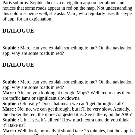
Paris suburbs. Sophie checks a navigation app on her phone and
notices that some roads appear in red on the map. Not understanding
this colour scheme well, she asks Marc, who regularly uses this type
of app, for an explanation.
DIALOGUE
Sophie :
Marc, can you explain something to me? On the navigation
app, why are some roads in red?
DIALOGUE
Sophie :
Marc, can you explain something to me? On the navigation
app, why are some roads in red?
Marc :
Ah, are you looking at Google Maps? Well, red means there
are traffic jams or significant slowdowns.
Sophie :
Oh really? Does that mean we can’t get through at all?
Marc :
No, no, we can get through, but it’ll be very slow. Actually,
the darker the red, the more congested it is. See it there, on the A86?
Sophie :
Uh… yes, it’s all red! How much extra time do you think
it’ll take us?
Marc :
Well, look, normally it should take 25 minutes, but the app is