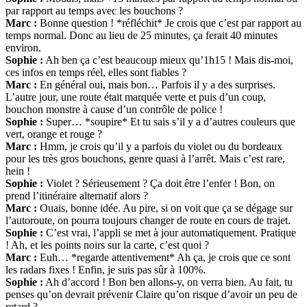
par rapport au temps avec les bouchons ?
Marc :
Bonne question ! *réfléchit* Je crois que c’est par rapport au
temps normal. Donc au lieu de 25 minutes, ça ferait 40 minutes
environ.
Sophie :
Ah ben ça c’est beaucoup mieux qu’1h15 ! Mais dis-moi,
ces infos en temps réel, elles sont fiables ?
Marc :
En général oui, mais bon… Parfois il y a des surprises.
L’autre jour, une route était marquée verte et puis d’un coup,
bouchon monstre à cause d’un contrôle de police !
Sophie :
Super… *soupire* Et tu sais s’il y a d’autres couleurs que
vert, orange et rouge ?
Marc :
Hmm, je crois qu’il y a parfois du violet ou du bordeaux
pour les très gros bouchons, genre quasi à l’arrêt. Mais c’est rare,
hein !
Sophie :
Violet ? Sérieusement ? Ça doit être l’enfer ! Bon, on
prend l’itinéraire alternatif alors ?
Marc :
Ouais, bonne idée. Au pire, si on voit que ça se dégage sur
l’autoroute, on pourra toujours changer de route en cours de trajet.
Sophie :
C’est vrai, l’appli se met à jour automatiquement. Pratique
! Ah, et les points noirs sur la carte, c’est quoi ?
Marc :
Euh… *regarde attentivement* Ah ça, je crois que ce sont
les radars fixes ! Enfin, je suis pas sûr à 100%.
Sophie :
Ah d’accord ! Bon ben allons-y, on verra bien. Au fait, tu
penses qu’on devrait prévenir Claire qu’on risque d’avoir un peu de
retard ?