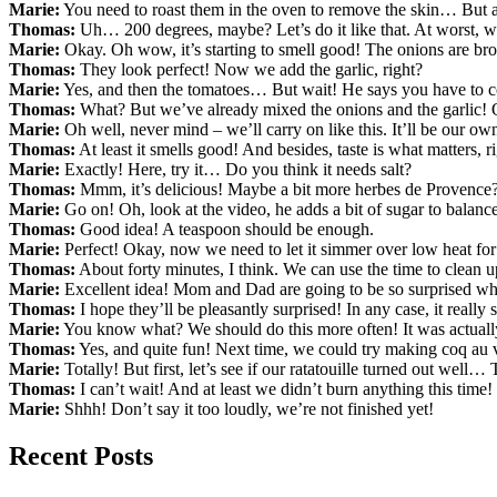
Marie:
You need to roast them in the oven to remove the skin… But at 
Thomas:
Uh… 200 degrees, maybe? Let’s do it like that. At worst, w
Marie:
Okay. Oh wow, it’s starting to smell good! The onions are 
Thomas:
They look perfect! Now we add the garlic, right?
Marie:
Yes, and then the tomatoes… But wait! He says you have to co
Thomas:
What? But we’ve already mixed the onions and the garlic
Marie:
Oh well, never mind – we’ll carry on like this. It’ll be our own
Thomas:
At least it smells good! And besides, taste is what matters, r
Marie:
Exactly! Here, try it… Do you think it needs salt?
Thomas:
Mmm, it’s delicious! Maybe a bit more herbes de Provenc
Marie:
Go on! Oh, look at the video, he adds a bit of sugar to balance
Thomas:
Good idea! A teaspoon should be enough.
Marie:
Perfect! Okay, now we need to let it simmer over low heat f
Thomas:
About forty minutes, I think. We can use the time to clean u
Marie:
Excellent idea! Mom and Dad are going to be so surprised w
Thomas:
I hope they’ll be pleasantly surprised! In any case, it really
Marie:
You know what? We should do this more often! It was actually
Thomas:
Yes, and quite fun! Next time, we could try making coq au 
Marie:
Totally! But first, let’s see if our ratatouille turned out well
Thomas:
I can’t wait! And at least we didn’t burn anything this time!
Marie:
Shhh! Don’t say it too loudly, we’re not finished yet!
Recent Posts