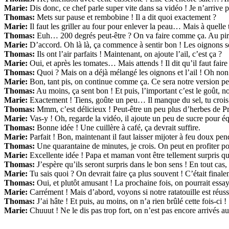
Marie:
Dis donc, ce chef parle super vite dans sa vidéo ! Je n’arrive p
Thomas:
Mets sur pause et rembobine ! Il a dit quoi exactement ?
Marie:
Il faut les griller au four pour enlever la peau… Mais à quelle
Thomas:
Euh… 200 degrés peut-être ? On va faire comme ça. Au pire,
Marie:
D’accord. Oh là là, ça commence à sentir bon ! Les oignons son
Thomas:
Ils ont l’air parfaits ! Maintenant, on ajoute l’ail, c’est ça ?
Marie:
Oui, et après les tomates… Mais attends ! Il dit qu’il faut fai
Thomas:
Quoi ? Mais on a déjà mélangé les oignons et l’ail ! Oh n
Marie:
Bon, tant pis, on continue comme ça. Ce sera notre version pers
Thomas:
Au moins, ça sent bon ! Et puis, l’important c’est le goût, n
Marie:
Exactement ! Tiens, goûte un peu… Il manque du sel, tu crois
Thomas:
Mmm, c’est délicieux ! Peut-être un peu plus d’herbes de P
Marie:
Vas-y ! Oh, regarde la vidéo, il ajoute un peu de sucre pour équ
Thomas:
Bonne idée ! Une cuillère à café, ça devrait suffire.
Marie:
Parfait ! Bon, maintenant il faut laisser mijoter à feu doux pe
Thomas:
Une quarantaine de minutes, je crois. On peut en profiter po
Marie:
Excellente idée ! Papa et maman vont être tellement surpris qua
Thomas:
J’espère qu’ils seront surpris dans le bon sens ! En tout cas
Marie:
Tu sais quoi ? On devrait faire ça plus souvent ! C’était finale
Thomas:
Oui, et plutôt amusant ! La prochaine fois, on pourrait essay
Marie:
Carrément ! Mais d’abord, voyons si notre ratatouille est réu
Thomas:
J’ai hâte ! Et puis, au moins, on n’a rien brûlé cette fois-ci !
Marie:
Chuuut ! Ne le dis pas trop fort, on n’est pas encore arrivés au