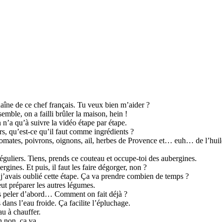
chaîne de ce chef français. Tu veux bien m’aider ?
mble, on a failli brûler la maison, hein !
n n’a qu’à suivre la vidéo étape par étape.
rs, qu’est-ce qu’il faut comme ingrédients ?
tomates, poivrons, oignons, ail, herbes de Provence et… euh… de l’huil
éguliers. Tiens, prends ce couteau et occupe-toi des aubergines.
gines. Et puis, il faut les faire dégorger, non ?
t, j’avais oublié cette étape. Ça va prendre combien de temps ?
ut préparer les autres légumes.
les peler d’abord… Comment on fait déjà ?
dans l’eau froide. Ça facilite l’épluchage.
au à chauffer.
h non, ça va.