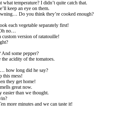
what temperature? I didn’t quite catch that.
e’ll keep an eye on them.
browning… Do you think they’re cooked enough?
ok each vegetable separately first!
! Oh no…
 custom version of ratatouille!
ight?
e? And some pepper?
 the acidity of the tomatoes.
or… how long did he say?
p this mess!
hen they get home!
 smells great now.
 easier than we thought.
vin?
… Ten more minutes and we can taste it!