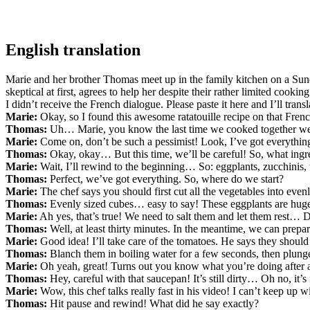
English translation
Marie and her brother Thomas meet up in the family kitchen on a Sunda
skeptical at first, agrees to help her despite their rather limited cooking 
I didn’t receive the French dialogue. Please paste it here and I’ll transl
Marie:
Okay, so I found this awesome ratatouille recipe on that Fren
Thomas:
Uh… Marie, you know the last time we cooked together we 
Marie:
Come on, don’t be such a pessimist! Look, I’ve got everything 
Thomas:
Okay, okay… But this time, we’ll be careful! So, what ing
Marie:
Wait, I’ll rewind to the beginning… So: eggplants, zucchinis,
Thomas:
Perfect, we’ve got everything. So, where do we start?
Marie:
The chef says you should first cut all the vegetables into evenl
Thomas:
Evenly sized cubes… easy to say! These eggplants are huge.
Marie:
Ah yes, that’s true! We need to salt them and let them rest… Da
Thomas:
Well, at least thirty minutes. In the meantime, we can prepar
Marie:
Good idea! I’ll take care of the tomatoes. He says they shoul
Thomas:
Blanch them in boiling water for a few seconds, then plunge
Marie:
Oh yeah, great! Turns out you know what you’re doing after all
Thomas:
Hey, careful with that saucepan! It’s still dirty… Oh no, it’s 
Marie:
Wow, this chef talks really fast in his video! I can’t keep up wi
Thomas:
Hit pause and rewind! What did he say exactly?