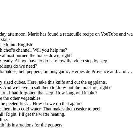
y afternoon. Marie has found a ratatouille recipe on YouTube and wants
skills.
ate it into English.
ch chef’s channel. Will you help me?
almost burned the house down, right!
ready. All we have to do is follow the video step by step.
redients do we need?
 tomatoes, bell peppers, onions, garlic, Herbes de Provence and… uh… o
y sized cubes. Here, take this knife and cut the eggplants.
 And we have to salt them to draw out the moisture, right?
rn, I had forgotten that step. How long will it take?
e the other vegetables.
d be peeled first… How do we do that again?
 them into cold water. That makes them easier to peel.
! Right, I’ll get the water heating.
fine.
th his instructions for the peppers.