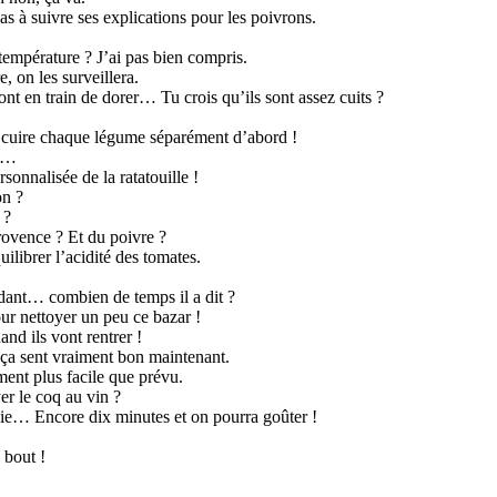
as à suivre ses explications pour les poivrons.
 température ? J’ai pas bien compris.
 on les surveillera.
t en train de dorer… Tu crois qu’ils sont assez cuits ?
re cuire chaque légume séparément d’abord !
on…
onnalisée de la ratatouille !
on ?
 ?
rovence ? Et du poivre ?
ilibrer l’acidité des tomates.
ndant… combien de temps il a dit ?
ur nettoyer un peu ce bazar !
nd ils vont rentrer !
, ça sent vraiment bon maintenant.
ment plus facile que prévu.
er le coq au vin ?
ssie… Encore dix minutes et on pourra goûter !
 bout !