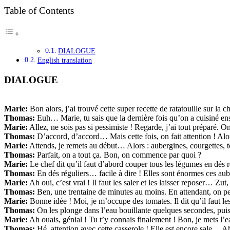
Table of Contents
DIALOGUE
English translation
DIALOGUE
Marie:
Bon alors, j’ai trouvé cette super recette de ratatouille sur la 
Thomas:
Euh… Marie, tu sais que la dernière fois qu’on a cuisiné ense
Marie:
Allez, ne sois pas si pessimiste ! Regarde, j’ai tout préparé. O
Thomas:
D’accord, d’accord… Mais cette fois, on fait attention ! Alo
Marie:
Attends, je remets au début… Alors : aubergines, courgettes, 
Thomas:
Parfait, on a tout ça. Bon, on commence par quoi ?
Marie:
Le chef dit qu’il faut d’abord couper tous les légumes en dés r
Thomas:
En dés réguliers… facile à dire ! Elles sont énormes ces auber
Marie:
Ah oui, c’est vrai ! Il faut les saler et les laisser reposer… Zu
Thomas:
Ben, une trentaine de minutes au moins. En attendant, on pe
Marie:
Bonne idée ! Moi, je m’occupe des tomates. Il dit qu’il faut 
Thomas:
On les plonge dans l’eau bouillante quelques secondes, puis 
Marie:
Ah ouais, génial ! Tu t’y connais finalement ! Bon, je mets l’e
Thomas:
Hé, attention avec cette casserole ! Elle est encore sale… A