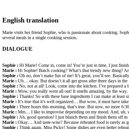
English translation
Marie visits her friend Sophie, who is passionate about cooking. Soph
several meals in a single cooking session.
DIALOGUE
Sophie :
Hi Marie! Come in, come in! You’re just in time, I just fini
Marie :
Hi Sophie! Batch cooking? What’s that trendy new thing? A
Sophie :
Oh no, don’t make fun of me! It’s great, you’ll see. Basicall
Marie :
Uh… okay. But doesn’t it all get gross after three days in the 
Sophie :
No, not at all! Look, come into the kitchen. I’ve prepared a 
Marie :
Wow, you really went all out! It smells amazing, by the way.
Sophie :
Thanks! So with these base ingredients I can make at least six
Marie :
It’s true that it’s well organized… But wow, it must have tak
Sophie :
Three hours this morning, that’s true. But now, no more 6:3
Marie :
Mm… I like to improvise depending on my mood. And, uh, wh
Sophie :
Ah, good question! I just blanch them and finish them off in 
Marie :
Okay… And taste-wise? Because reheated food is rarely as go
Sophie :
Think again, Miss Picky! Some dishes are even better rehea