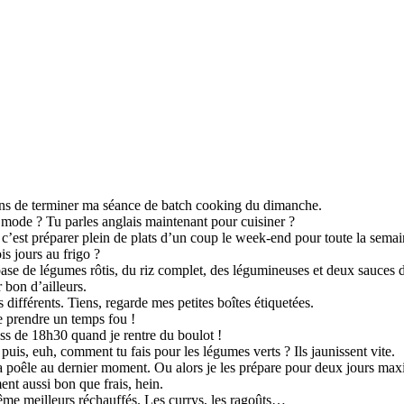
iens de terminer ma séance de batch cooking du dimanche.
 mode ? Tu parles anglais maintenant pour cuisiner ?
 c’est préparer plein de plats d’un coup le week-end pour toute la semai
s jours au frigo ?
ase de légumes rôtis, du riz complet, des légumineuses et deux sauces d
 bon d’ailleurs.
différents. Tiens, regarde mes petites boîtes étiquetées.
e prendre un temps fou !
ress de 18h30 quand je rentre du boulot !
s, euh, comment tu fais pour les légumes verts ? Ils jaunissent vite.
à la poêle au dernier moment. Ou alors je les prépare pour deux jours m
nt aussi bon que frais, hein.
ême meilleurs réchauffés. Les currys, les ragoûts…