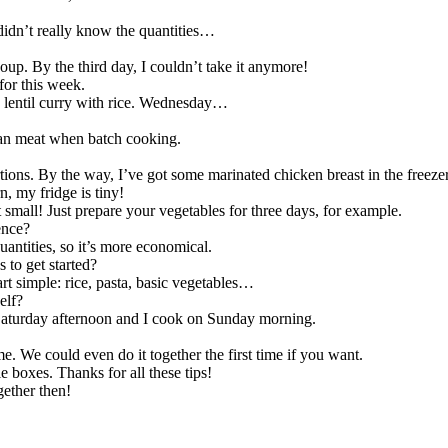
 didn’t really know the quantities…
oup. By the third day, I couldn’t take it anymore!
for this week.
 lentil curry with rice. Wednesday…
than meat when batch cooking.
ortions. By the way, I’ve got some marinated chicken breast in the freezer
, my fridge is tiny!
t small! Just prepare your vegetables for three days, for example.
ence?
quantities, so it’s more economical.
to get started?
art simple: rice, pasta, basic vegetables…
elf?
Saturday afternoon and I cook on Sunday morning.
e. We could even do it together the first time if you want.
le boxes. Thanks for all these tips!
ether then!