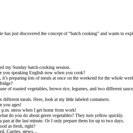
ie has just discovered the concept of “batch cooking” and wants to expl
shed my Sunday batch-cooking session.
re you speaking English now when you cook?
y, it’s preparing lots of meals at once on the weekend for the whole wee
fridge?
base of roasted vegetables, brown rice, legumes, and two different sauce
 different meals. Here, look at my little labeled containers.
en you ages!
0 p.m. stress when I get home from work!
at do you do about green vegetables? They turn yellow quickly.
a pan at the last minute. Or I only prepare them for up to two days.
od as fresh, right?
ted. Curries, stews…