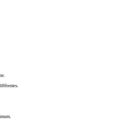
ne.
ifférentes.
aximum.