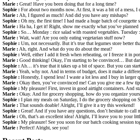
Marie :
Great! Have you been doing that for a long time?
Sophie :
For about two months now. At first, it was a bit of a mess, I
Marie :
Ah, I figured as much! And did you have any mishaps?
Sophie :
Oh my, the first time! I had made a huge batch of courgette s
Marie :
Ha ha, I get it! Right, show me exactly what you’ve planned 
Sophie :
So… Monday : rice salad with roasted vegetables. Tuesday :
Marie :
Wait, wait! Are you only eating vegetarian stuff now?
Sophie :
Um, not necessarily. But it’s true that legumes store better 
Marie :
Ah, right. And what do you do about the meat?
Sophie :
Well, either I add it fresh when reheating, or I freeze it in p
Marie :
Good thinking! Okay, I’m starting to be convinced… But darn
Sophie :
Ah… it’s true that it takes up a bit of space. But you can star
Marie :
Yeah, why not. And in terms of budget, does it make a differ
Sophie :
Honestly, I spend less! I waste a lot less and I buy in larger 
Marie :
Okay then, you’ve convinced me! Can you give me a few tips 
Sophie :
My pleasure! First, invest in good airtight containers. And st
Marie :
Okay. And for grocery shopping, how do you organize yours
Sophie :
I plan my meals on Saturday, I do the grocery shopping on 
Marie :
That sounds doable! Alright, I’ll give it a try this weekend!
Sophie :
Great! And if you have any questions, don’t hesitate to call m
Marie :
Oh, that’s an excellent idea! Alright, I’ll leave you to your litt
Sophie :
My pleasure! See you soon for our batch cooking session tog
Marie :
Perfect! Alright, see you!