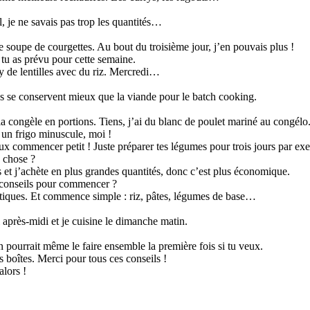
, je ne savais pas trop les quantités…
de soupe de courgettes. Au bout du troisième jour, j’en pouvais plus !
u as prévu pour cette semaine.
y de lentilles avec du riz. Mercredi…
s se conservent mieux que la viande pour le batch cooking.
 la congèle en portions. Tiens, j’ai du blanc de poulet mariné au congélo
un frigo minuscule, moi !
 commencer petit ! Juste préparer tes légumes pour trois jours par ex
 chose ?
et j’achète en plus grandes quantités, donc c’est plus économique.
conseils pour commencer ?
étiques. Et commence simple : riz, pâtes, légumes de base…
 après-midi et je cuisine le dimanche matin.
n pourrait même le faire ensemble la première fois si tu veux.
es boîtes. Merci pour tous ces conseils !
alors !