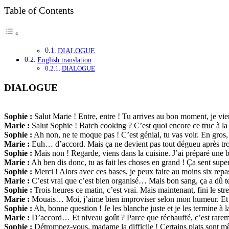
Table of Contents
DIALOGUE
English translation
DIALOGUE
DIALOGUE
Sophie :
Salut Marie ! Entre, entre ! Tu arrives au bon moment, je v
Marie :
Salut Sophie ! Batch cooking ? C’est quoi encore ce truc à la
Sophie :
Ah non, ne te moque pas ! C’est génial, tu vas voir. En gros,
Marie :
Euh… d’accord. Mais ça ne devient pas tout dégueu après troi
Sophie :
Mais non ! Regarde, viens dans la cuisine. J’ai préparé une b
Marie :
Ah ben dis donc, tu as fait les choses en grand ! Ça sent super
Sophie :
Merci ! Alors avec ces bases, je peux faire au moins six repas 
Marie :
C’est vrai que c’est bien organisé… Mais bon sang, ça a dû t
Sophie :
Trois heures ce matin, c’est vrai. Mais maintenant, fini le st
Marie :
Mouais… Moi, j’aime bien improviser selon mon humeur. Et pui
Sophie :
Ah, bonne question ! Je les blanche juste et je les termine 
Marie :
D’accord… Et niveau goût ? Parce que réchauffé, c’est rareme
Sophie :
Détrompez-vous, madame la difficile ! Certains plats sont m