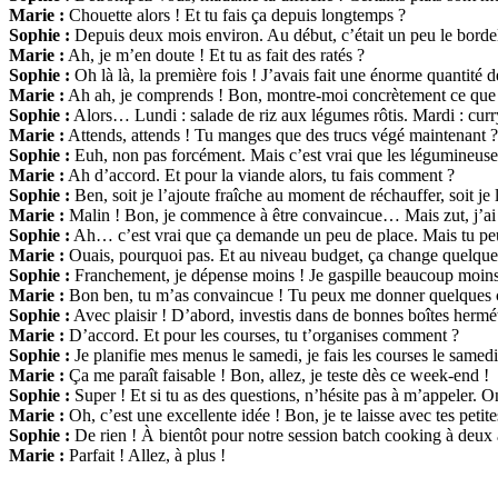
Marie :
Chouette alors ! Et tu fais ça depuis longtemps ?
Sophie :
Depuis deux mois environ. Au début, c’était un peu le bordel
Marie :
Ah, je m’en doute ! Et tu as fait des ratés ?
Sophie :
Oh là là, la première fois ! J’avais fait une énorme quantité 
Marie :
Ah ah, je comprends ! Bon, montre-moi concrètement ce que t
Sophie :
Alors… Lundi : salade de riz aux légumes rôtis. Mardi : curr
Marie :
Attends, attends ! Tu manges que des trucs végé maintenant ?
Sophie :
Euh, non pas forcément. Mais c’est vrai que les légumineuse
Marie :
Ah d’accord. Et pour la viande alors, tu fais comment ?
Sophie :
Ben, soit je l’ajoute fraîche au moment de réchauffer, soit je
Marie :
Malin ! Bon, je commence à être convaincue… Mais zut, j’ai 
Sophie :
Ah… c’est vrai que ça demande un peu de place. Mais tu peux
Marie :
Ouais, pourquoi pas. Et au niveau budget, ça change quelque
Sophie :
Franchement, je dépense moins ! Je gaspille beaucoup moins 
Marie :
Bon ben, tu m’as convaincue ! Tu peux me donner quelques 
Sophie :
Avec plaisir ! D’abord, investis dans de bonnes boîtes herm
Marie :
D’accord. Et pour les courses, tu t’organises comment ?
Sophie :
Je planifie mes menus le samedi, je fais les courses le samedi
Marie :
Ça me paraît faisable ! Bon, allez, je teste dès ce week-end !
Sophie :
Super ! Et si tu as des questions, n’hésite pas à m’appeler. O
Marie :
Oh, c’est une excellente idée ! Bon, je te laisse avec tes petit
Sophie :
De rien ! À bientôt pour notre session batch cooking à deux 
Marie :
Parfait ! Allez, à plus !