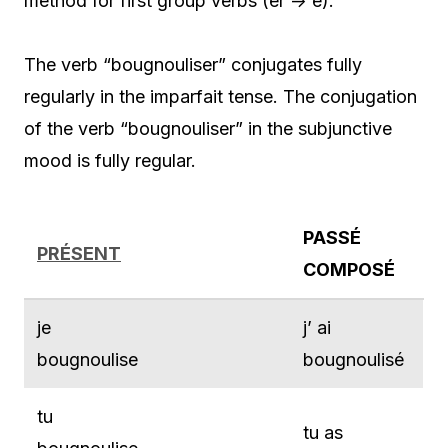
method for first group verbs (er -> é).
The verb “bougnouliser” conjugates fully
regularly in the imparfait tense. The conjugation
of the verb “bougnouliser” in the subjunctive
mood is fully regular.
PASSÉ
PRÉSENT
COMPOSÉ
je
j’ ai
bougnoulise
bougnoulisé
tu
tu as