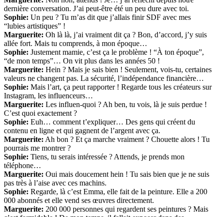
dernière conversation. J’ai peut-être été un peu dure avec toi.
Sophie:
Un peu ? Tu m’as dit que j’allais finir SDF avec mes
“lubies artistiques” !
Marguerite:
Oh là là, j’ai vraiment dit ça ? Bon, d’accord, j’y suis
allée fort. Mais tu comprends, à mon époque…
Sophie:
Justement mamie, c’est ça le problème ! “À ton époque”,
“de mon temps”… On vit plus dans les années 50 !
Marguerite:
Hein ? Mais je sais bien ! Seulement, vois-tu, certaines
valeurs ne changent pas. La sécurité, l’indépendance financière…
Sophie:
Mais l’art, ça peut rapporter ! Regarde tous les créateurs sur
Instagram, les influenceurs…
Marguerite:
Les influen-quoi ? Ah ben, tu vois, là je suis perdue !
C’est quoi exactement ?
Sophie:
Euh… comment t’expliquer… Des gens qui créent du
contenu en ligne et qui gagnent de l’argent avec ça.
Marguerite:
Ah bon ? Et ça marche vraiment ? Chouette alors ! Tu
pourrais me montrer ?
Sophie:
Tiens, tu serais intéressée ? Attends, je prends mon
téléphone…
Marguerite:
Oui mais doucement hein ! Tu sais bien que je ne suis
pas très à l’aise avec ces machins.
Sophie:
Regarde, là c’est Emma, elle fait de la peinture. Elle a 200
000 abonnés et elle vend ses œuvres directement.
Marguerite:
200 000 personnes qui regardent ses peintures ? Mais