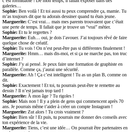
c’est formidable ! De mon temps, il fallait exposer dans des
galeries…
Sophie:
Ben voilà ! Et toi aussi tu peux comprendre ça, mamie. Tu
m’as toujours dit que tu adorais dessiner quand tu étais jeune.
Marguerite:
C’est vrai… mais mes parents trouvaient que c’était
une perte de temps. Il fallait que je trouve un “vrai” métier.
Sophie:
Et tu le regrettes ?
Marguerite:
Euh… oui, je dois l’avouer. J’ai toujours rêvé de faire
quelque chose de créatif.
Sophie:
Tu vois ! On n’est peut-être pas si différentes finalement !
Marguerite:
Hmm… mais dis-moi, et si ça ne marche pas, ton truc
d’internet ?
Sophie:
J’y ai pensé. Je peux faire une formation de graphiste en
parallèle. Comme ça, j’aurai une sécurité.
Marguerite:
Ah ! Ça c’est intelligent ! Tu as un plan B, comme on
dit.
Sophie:
Exactement ! Et toi, tu pourrais peut-être te remettre au
dessin ? Il n’est jamais trop tard !
Marguerite:
À mon âge ? Tu rigoles !
Sophie:
Mais non ! Il y a plein de gens qui commencent après 70
ans. Je pourrais même t’aider à créer un compte Instagram !
Marguerite:
Zut alors ! Tu crois vraiment ?
Sophie:
Bien sûr ! Et puis, tu pourrais me donner des conseils avec
ton expérience de la vie.
Marguerite:
Tiens, c’est une idée… On pourrait être partenaires en