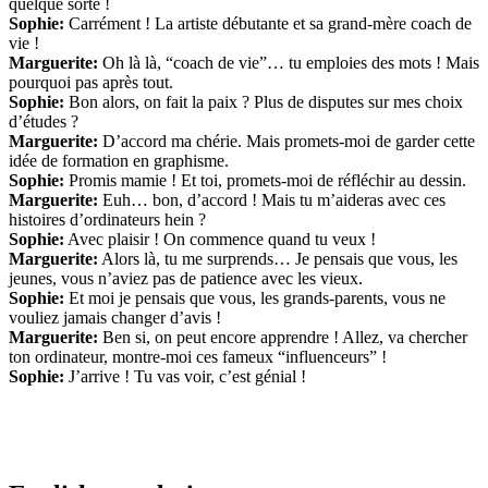
quelque sorte !
Sophie:
Carrément ! La artiste débutante et sa grand-mère coach de
vie !
Marguerite:
Oh là là, “coach de vie”… tu emploies des mots ! Mais
pourquoi pas après tout.
Sophie:
Bon alors, on fait la paix ? Plus de disputes sur mes choix
d’études ?
Marguerite:
D’accord ma chérie. Mais promets-moi de garder cette
idée de formation en graphisme.
Sophie:
Promis mamie ! Et toi, promets-moi de réfléchir au dessin.
Marguerite:
Euh… bon, d’accord ! Mais tu m’aideras avec ces
histoires d’ordinateurs hein ?
Sophie:
Avec plaisir ! On commence quand tu veux !
Marguerite:
Alors là, tu me surprends… Je pensais que vous, les
jeunes, vous n’aviez pas de patience avec les vieux.
Sophie:
Et moi je pensais que vous, les grands-parents, vous ne
vouliez jamais changer d’avis !
Marguerite:
Ben si, on peut encore apprendre ! Allez, va chercher
ton ordinateur, montre-moi ces fameux “influenceurs” !
Sophie:
J’arrive ! Tu vas voir, c’est génial !