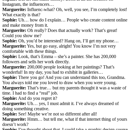
Instagram, the influencers…
Marguerite:
Influenc-what? Oh, well, you see, I’m completely lost!
What exactly is that?
Sophie:
Uh… how do I explain… People who create content online
and make money from it.
Marguerite:
Oh really? Does that actually work? That’s great!
Could you show me?
Sophie:
Oh, you’d be interested? Hang on, I’ll get my phone…
Marguerite:
Yes, but go easy, alright! You know I’m not very
comfortable with these things.
Sophie:
Look, that’s Emma – she’s a painter. She has 200,000
followers and sells her work directly.
Marguerite:
200,000 people looking at her paintings? That’s
wonderful! In my day, you had to exhibit in galleries…
Sophie:
There you go! And you can understand this too, Grandma.
You always told me you loved to draw when you were young.
Marguerite:
That’s true… but my parents thought it was a waste of
time. I had to find a “real” job.
Sophie:
And do you regret it?
Marguerite:
Uh… yes, I must admit it. I’ve always dreamed of
doing something creative.
Sophie:
See! Maybe we’re not so different after all!
Marguerite:
Hmm… but tell me, what if that internet thing of yours
doesn’t work?
Sophie:
I’ve thought about that. I could take a graphic design course