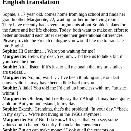
English translation
Sophie, a 17-year-old, comes home from high school and finds her
grandmother Marguerite, 72, waiting for her in the living room.
They have recently had several arguments about Sophie’s plans for
the future and her life choices. Today, both want to make an effort to
better understand each other despite their generational differences.
Please provide the French dialogue you would like me to translate
into English.
Sophie:
Hi Grandma… Were you waiting for me?
Marguerite:
Hello, my dear. Yes, um… I’d like us to talk a bit, if
you have the time.
Sophie:
Ah… listen, if it’s just to tell me again that my art studies
are useless…
Marguerite:
No, no, wait! I… I’ve been thinking since our last
conversation. I may have been a little hard on you.
Sophie:
A little? You told me I’d end up homeless with my “artistic
whims”!
Marguerite:
Oh dear, did I really say that? Alright, I may have gone
a bit far. But you understand, in my day…
Sophie:
Exactly, Grandma, that’s the problem! “In your day,” “back
in my day”… We’re not living in the 1950s anymore!
Marguerite:
Huh? But I do know! It’s just that, you see, some
values don’t change. Security, financial independence…
Sophie:
But art can make money! Look at all the creators on