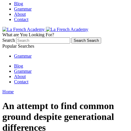
Blog
Grammar
About
Contact
What are You Looking For?
Search
Search
Search
Popular Searches
Grammar
Blog
Grammar
About
Contact
Home
An attempt to find common
ground despite generational
differences