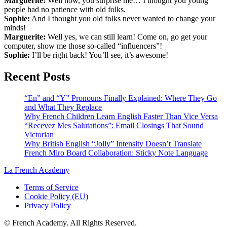
Marguerite:
Well now, you surprise me… I thought you young
people had no patience with old folks.
Sophie:
And I thought you old folks never wanted to change your
minds!
Marguerite:
Well yes, we can still learn! Come on, go get your
computer, show me those so-called “influencers”!
Sophie:
I’ll be right back! You’ll see, it’s awesome!
Recent Posts
“En” and “Y” Pronouns Finally Explained: Where They Go
and What They Replace
Why French Children Learn English Faster Than Vice Versa
“Recevez Mes Salutations”: Email Closings That Sound
Victorian
Why British English “Jolly” Intensity Doesn’t Translate
French Miro Board Collaboration: Sticky Note Language
La French Academy
Terms of Service
Cookie Policy (EU)
Privacy Policy
© French Academy. All Rights Reserved.