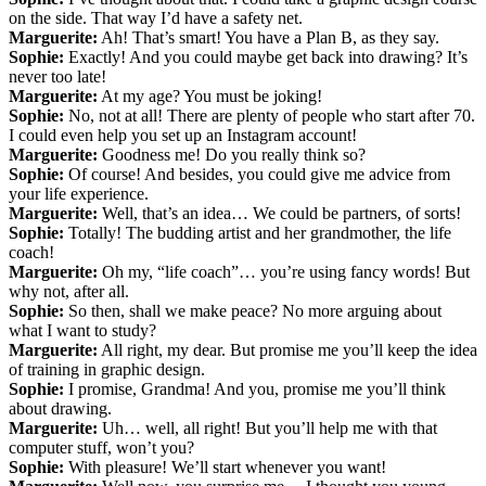
on the side. That way I’d have a safety net.
Marguerite:
Ah! That’s smart! You have a Plan B, as they say.
Sophie:
Exactly! And you could maybe get back into drawing? It’s
never too late!
Marguerite:
At my age? You must be joking!
Sophie:
No, not at all! There are plenty of people who start after 70.
I could even help you set up an Instagram account!
Marguerite:
Goodness me! Do you really think so?
Sophie:
Of course! And besides, you could give me advice from
your life experience.
Marguerite:
Well, that’s an idea… We could be partners, of sorts!
Sophie:
Totally! The budding artist and her grandmother, the life
coach!
Marguerite:
Oh my, “life coach”… you’re using fancy words! But
why not, after all.
Sophie:
So then, shall we make peace? No more arguing about
what I want to study?
Marguerite:
All right, my dear. But promise me you’ll keep the idea
of training in graphic design.
Sophie:
I promise, Grandma! And you, promise me you’ll think
about drawing.
Marguerite:
Uh… well, all right! But you’ll help me with that
computer stuff, won’t you?
Sophie:
With pleasure! We’ll start whenever you want!