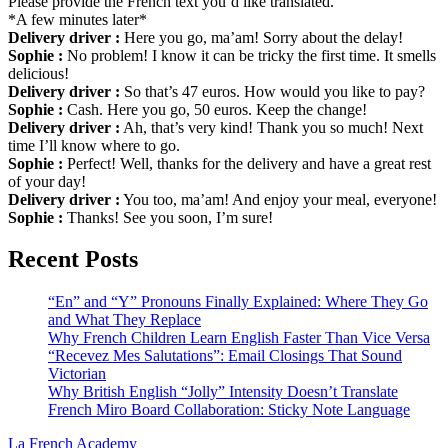
Please provide the French text you’d like translated.
*A few minutes later*
Delivery driver :
Here you go, ma’am! Sorry about the delay!
Sophie :
No problem! I know it can be tricky the first time. It smells
delicious!
Delivery driver :
So that’s 47 euros. How would you like to pay?
Sophie :
Cash. Here you go, 50 euros. Keep the change!
Delivery driver :
Ah, that’s very kind! Thank you so much! Next
time I’ll know where to go.
Sophie :
Perfect! Well, thanks for the delivery and have a great rest
of your day!
Delivery driver :
You too, ma’am! And enjoy your meal, everyone!
Sophie :
Thanks! See you soon, I’m sure!
Recent Posts
“En” and “Y” Pronouns Finally Explained: Where They Go
and What They Replace
Why French Children Learn English Faster Than Vice Versa
“Recevez Mes Salutations”: Email Closings That Sound
Victorian
Why British English “Jolly” Intensity Doesn’t Translate
French Miro Board Collaboration: Sticky Note Language
La French Academy