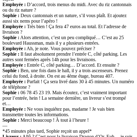
Employée :
D’accord, trois menus du midi. Avec du riz cantonnais
ou du riz nature ?
Sophie :
Deux cantonnais et un nature, s’il vous plaît. Et ajoutez
aussi six nems pour l’apéro !
Employée :
Très bien ! Ça fera 47 euros au total. Et l’adresse de
livraison ?
Sophie :
Alors attention, c’est un peu compliqué… C’est au 25
boulevard Haussman, mais il y a plusieurs entrées.
Employée :
Ah, je note. Vous pouvez préciser ?
Sophie :
Il faut absolument prendre l’entrée C, côté parking. Les
autres sont fermées après 14h pour les livraisons.
Employée :
Entrée C, côté parking… D’accord. Et ensuite ?
Sophie :
Ben, une fois dans le hall, il y a trois ascenseurs. Prenez
celui du fond, à droite. On est au 4ème étage, bureau 407.
Employée :
Parfait ! Ça sera livré dans 30 à 45 minutes. Un numéro
de téléphone ?
Sophie :
06 78 45 23 19. Mais écoutez, c’est vraiment important
pour l’entrée, hein ! La semaine dernière, un livreur s’est trompé
et…
Employée :
Ne vous inquiétez pas, madame ! Je vais bien
transmettre toutes les informations.
Sophie :
Merci beaucoup ! À tout à l’heure !
—
*45 minutes plus tard, Sophie reçoit un appel*
Livreur :
Allô ? C’est pour la livraison Dragon d’Or. Euh… je suis