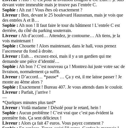
devant votre immeuble mais je trouve pas l’entrée C.
Sophie :
Ah zut ! Vous êtes où exactement ?
Livreur :
Ben, devant le 25 boulevard Haussman, mais je vois que
des entrées A et B…
Sophie :
Ah non ! Il faut faire le tour du bâtiment ! L’entrée C est
derrière, du côté du parking souterrain.
Livreur :
Ah d’accord… Attendez, je contourne… Ah tiens, je la
vois maintenant !
Sophie :
Chouette ! Alors maintenant, dans le hall, vous prenez
l’ascenseur du fond à droite.
Livreur :
Euh… excusez-moi, mais il y a un gardien qui me
demande une pièce d’identité…
Sophie :
Ah bon ? C’est nouveau ça ! Montrez-lui juste votre sac de
livraison, normalement ça suffit.
Livreur :
D’accord… *pause* … Ça y est, il me laisse passer ! Je
monte au 4ème alors ?
Sophie :
Exactement ! Bureau 407. Je vous attends dans le couloir.
Livreur :
Parfait, j’arrive !
—
*Quelques minutes plus tard*
Livreur :
Voilà madame ! Désolé pour le retard, hein !
Sophie :
Aucun problème ! C’est vrai que c’est pas évident la
première fois. Ça sent délicieux !
Livreur :
Alors ça fait 47 euros. Vous payez comment ?