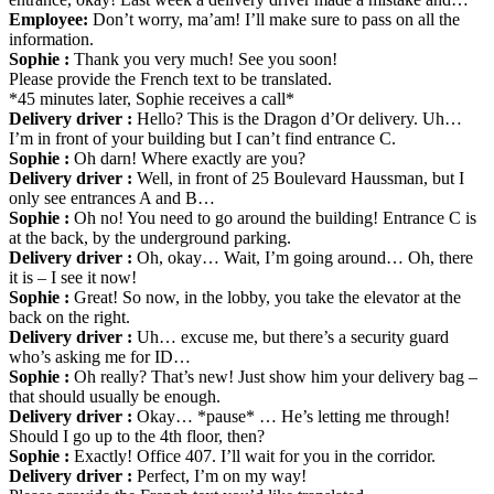
Employee:
Don’t worry, ma’am! I’ll make sure to pass on all the
information.
Sophie :
Thank you very much! See you soon!
Please provide the French text to be translated.
*45 minutes later, Sophie receives a call*
Delivery driver :
Hello? This is the Dragon d’Or delivery. Uh…
I’m in front of your building but I can’t find entrance C.
Sophie :
Oh darn! Where exactly are you?
Delivery driver :
Well, in front of 25 Boulevard Haussman, but I
only see entrances A and B…
Sophie :
Oh no! You need to go around the building! Entrance C is
at the back, by the underground parking.
Delivery driver :
Oh, okay… Wait, I’m going around… Oh, there
it is – I see it now!
Sophie :
Great! So now, in the lobby, you take the elevator at the
back on the right.
Delivery driver :
Uh… excuse me, but there’s a security guard
who’s asking me for ID…
Sophie :
Oh really? That’s new! Just show him your delivery bag –
that should usually be enough.
Delivery driver :
Okay… *pause* … He’s letting me through!
Should I go up to the 4th floor, then?
Sophie :
Exactly! Office 407. I’ll wait for you in the corridor.
Delivery driver :
Perfect, I’m on my way!