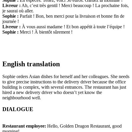
Sophie :
En espèces. Tenez, voici 50 euros. Gardez la monnaie !
Livreur :
Ah, c’est très gentil ! Merci beaucoup ! La prochaine fois,
je saurai où aller.
Sophie :
Parfait ! Bon, ben merci pour la livraison et bonne fin de
journée !
Livreur :
À vous aussi madame ! Et bon appétit à toute l’équipe !
Sophie :
Merci ! À bientôt sûrement !
English translation
Sophie orders Asian dishes for herself and her colleagues. She needs
to give precise instructions to the delivery driver because the office
building is complex, with several entrances. The restaurant has just
hired a new delivery driver who doesn’t yet know the
neighbourhood well.
DIALOGUE
Restaurant employee:
Hello, Golden Dragon Restaurant, good
morning!