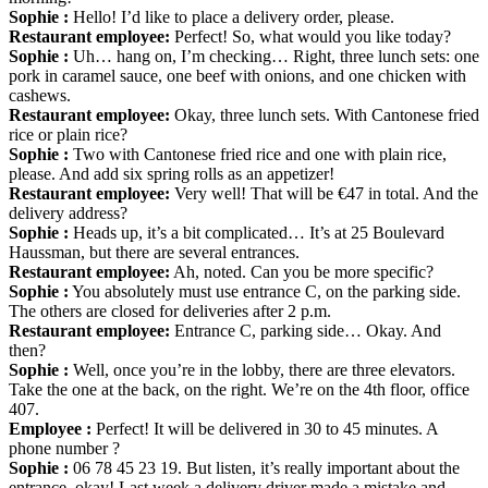
Sophie :
Hello! I’d like to place a delivery order, please.
Restaurant employee:
Perfect! So, what would you like today?
Sophie :
Uh… hang on, I’m checking… Right, three lunch sets: one
pork in caramel sauce, one beef with onions, and one chicken with
cashews.
Restaurant employee:
Okay, three lunch sets. With Cantonese fried
rice or plain rice?
Sophie :
Two with Cantonese fried rice and one with plain rice,
please. And add six spring rolls as an appetizer!
Restaurant employee:
Very well! That will be €47 in total. And the
delivery address?
Sophie :
Heads up, it’s a bit complicated… It’s at 25 Boulevard
Haussman, but there are several entrances.
Restaurant employee:
Ah, noted. Can you be more specific?
Sophie :
You absolutely must use entrance C, on the parking side.
The others are closed for deliveries after 2 p.m.
Restaurant employee:
Entrance C, parking side… Okay. And
then?
Sophie :
Well, once you’re in the lobby, there are three elevators.
Take the one at the back, on the right. We’re on the 4th floor, office
407.
Employee :
Perfect! It will be delivered in 30 to 45 minutes. A
phone number ?
Sophie :
06 78 45 23 19. But listen, it’s really important about the
entrance, okay! Last week a delivery driver made a mistake and…