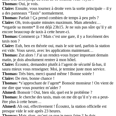
Thomas:
Oui, je vois.
Claire:
Ensuite, vous tournez à droite vers la sortie principale – il y
a des panneaux “Taxis” normalement.
Thomas:
Parfait ! Ça prend combien de temps à peu près ?
Claire:
Oh, trois-quatre minutes maximum. Mais attendez…
*regarde sa montre* Il est déjà 23h15. Je ne suis pas sûre qu’il y ait
encore beaucoup de taxis à cette heure-ci.
Thomas:
Comment ça ? Mais c’est une gare, il y a forcément des
taxis non ?
Claire:
Euh, ben en théorie oui, mais le soir tard, parfois la station
est vide. Vous savez, avec les applications maintenant…
Thomas:
Zut alors ! J’ai un rendez-vous hyper important demain
matin, je dois absolument rentrer à mon hôtel.
Claire:
Écoutez, demandez plutôt à l’agent de sécurité là-bas, il
saura mieux vous renseigner. Moi, je termine juste mon service.
Thomas:
Très bien, merci quand même ! Bonne soirée !
Claire:
De rien, bonne chance !
Thomas:
*s’approchant de l’agent* Bonsoir monsieur ! On vient de
me dire que vous pourriez m’aider ?
Ahmed:
Bonsoir ! Oui, bien sûr, quel est le problème ?
Thomas:
Je cherche des taxis, mais on me dit qu’il n’y en a peut-
être plus à cette heure…
Ahmed:
Ah oui, effectivement ! Écoutez, la station officielle est
presque vide le soir après 23 heures.
Thomas:
Mais alors, qu’est-ce que je peux faire ? Je dois