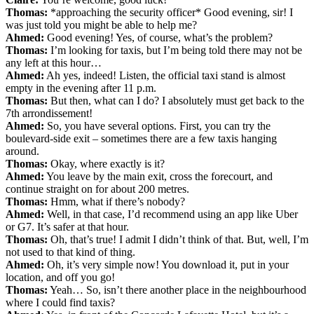
Thomas:
*approaching the security officer* Good evening, sir! I
was just told you might be able to help me?
Ahmed:
Good evening! Yes, of course, what’s the problem?
Thomas:
I’m looking for taxis, but I’m being told there may not be
any left at this hour…
Ahmed:
Ah yes, indeed! Listen, the official taxi stand is almost
empty in the evening after 11 p.m.
Thomas:
But then, what can I do? I absolutely must get back to the
7th arrondissement!
Ahmed:
So, you have several options. First, you can try the
boulevard-side exit – sometimes there are a few taxis hanging
around.
Thomas:
Okay, where exactly is it?
Ahmed:
You leave by the main exit, cross the forecourt, and
continue straight on for about 200 metres.
Thomas:
Hmm, what if there’s nobody?
Ahmed:
Well, in that case, I’d recommend using an app like Uber
or G7. It’s safer at that hour.
Thomas:
Oh, that’s true! I admit I didn’t think of that. But, well, I’m
not used to that kind of thing.
Ahmed:
Oh, it’s very simple now! You download it, put in your
location, and off you go!
Thomas:
Yeah… So, isn’t there another place in the neighbourhood
where I could find taxis?