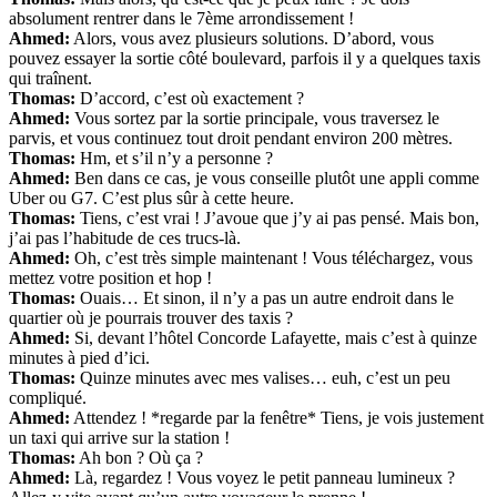
absolument rentrer dans le 7ème arrondissement !
Ahmed:
Alors, vous avez plusieurs solutions. D’abord, vous
pouvez essayer la sortie côté boulevard, parfois il y a quelques taxis
qui traînent.
Thomas:
D’accord, c’est où exactement ?
Ahmed:
Vous sortez par la sortie principale, vous traversez le
parvis, et vous continuez tout droit pendant environ 200 mètres.
Thomas:
Hm, et s’il n’y a personne ?
Ahmed:
Ben dans ce cas, je vous conseille plutôt une appli comme
Uber ou G7. C’est plus sûr à cette heure.
Thomas:
Tiens, c’est vrai ! J’avoue que j’y ai pas pensé. Mais bon,
j’ai pas l’habitude de ces trucs-là.
Ahmed:
Oh, c’est très simple maintenant ! Vous téléchargez, vous
mettez votre position et hop !
Thomas:
Ouais… Et sinon, il n’y a pas un autre endroit dans le
quartier où je pourrais trouver des taxis ?
Ahmed:
Si, devant l’hôtel Concorde Lafayette, mais c’est à quinze
minutes à pied d’ici.
Thomas:
Quinze minutes avec mes valises… euh, c’est un peu
compliqué.
Ahmed:
Attendez ! *regarde par la fenêtre* Tiens, je vois justement
un taxi qui arrive sur la station !
Thomas:
Ah bon ? Où ça ?
Ahmed:
Là, regardez ! Vous voyez le petit panneau lumineux ?