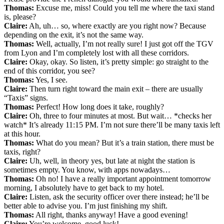
Thomas:
Excuse me, miss! Could you tell me where the taxi stand
is, please?
Claire:
Ah, uh… so, where exactly are you right now? Because
depending on the exit, it’s not the same way.
Thomas:
Well, actually, I’m not really sure! I just got off the TGV
from Lyon and I’m completely lost with all these corridors.
Claire:
Okay, okay. So listen, it’s pretty simple: go straight to the
end of this corridor, you see?
Thomas:
Yes, I see.
Claire:
Then turn right toward the main exit – there are usually
“Taxis” signs.
Thomas:
Perfect! How long does it take, roughly?
Claire:
Oh, three to four minutes at most. But wait… *checks her
watch* It’s already 11:15 PM. I’m not sure there’ll be many taxis left
at this hour.
Thomas:
What do you mean? But it’s a train station, there must be
taxis, right?
Claire:
Uh, well, in theory yes, but late at night the station is
sometimes empty. You know, with apps nowadays…
Thomas:
Oh no! I have a really important appointment tomorrow
morning, I absolutely have to get back to my hotel.
Claire:
Listen, ask the security officer over there instead; he’ll be
better able to advise you. I’m just finishing my shift.
Thomas:
All right, thanks anyway! Have a good evening!
Claire:
You’re welcome, good luck!