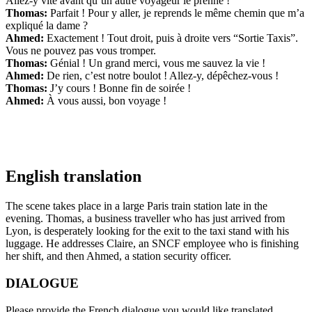
Allez-y vite avant qu’un autre voyageur le prenne !
Thomas:
Parfait ! Pour y aller, je reprends le même chemin que m’a
expliqué la dame ?
Ahmed:
Exactement ! Tout droit, puis à droite vers “Sortie Taxis”.
Vous ne pouvez pas vous tromper.
Thomas:
Génial ! Un grand merci, vous me sauvez la vie !
Ahmed:
De rien, c’est notre boulot ! Allez-y, dépêchez-vous !
Thomas:
J’y cours ! Bonne fin de soirée !
Ahmed:
À vous aussi, bon voyage !
English translation
The scene takes place in a large Paris train station late in the
evening. Thomas, a business traveller who has just arrived from
Lyon, is desperately looking for the exit to the taxi stand with his
luggage. He addresses Claire, an SNCF employee who is finishing
her shift, and then Ahmed, a station security officer.
DIALOGUE
Please provide the French dialogue you would like translated.