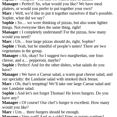
Manager :
Perfect! So, what would you like? We have meal
platters, or would you prefer to put together your own?
Marc :
Well, we’d like to put it together ourselves if that’s possible.
Sophie, what did we say?
Sophie :
So… we were thinking of pizzas, but also some lighter
things. Not everyone likes the same thing, right!
Manager :
I completely understand! For the pizzas, how many
would you need?
Marc :
Uh… four large pizzas should do, right, Sophie?
Sophie :
Yeah, but be mindful of people’s tastes! There are two
vegetarians in the group.
Manager :
Ah, okay! So I suggest two margheritas, one four-
cheese, and a… pepperoni, maybe?
Sophie :
Perfect! And for the other dishes, what salads do you
have?
Manager :
We have a Caesar salad, a warm goat cheese salad, and
our specialty: the Landaise salad with smoked duck breast.
Marc :
Oh, that’s tempting! We’ll take one large Caesar salad and
one Landaise salad.
Sophie :
And let’s not forget Thomas! He loves burgers. Do you
have any?
Manager :
Of course! Our chef’s burger is excellent. How many
would you like?
Marc :
Um… three burgers should be enough.
Manager :
Very well! And as a side? Fries or potato wedges?