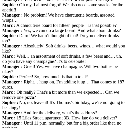
Sophie :
Oh my, I almost forgot! We also need some snacks for the
aperitif!
Manager :
No problem! We have charcuterie boards, assorted
wraps…
Marc :
A charcuterie board for fifteen people – is that possible?
Manager :
Yes, we can do a large board. And what about drinks?
Sophie :
Darn! We hadn’t thought of that! Do you deliver drinks
too?
Manager :
Absolutely! Soft drinks, beers, wines… what would you
like?
Marc :
Well… an assortment of soft drinks, a few beers and… uh,
do you have any champagne? It’s to celebrate!
Manager :
Great! Yes, we have champagne. Will two bottles be
okay?
Sophie :
Perfect! So, how much is that in total?
Manager :
Right… hang on, I’m adding it up… That comes to 187
euros.
Marc :
Oh really? That’s a bit more than we expected… Can we
remove one pizza?
Sophie :
No, no, leave it! It’s Thomas’s birthday, we’re not going to
be stingy!
Manager :
And for the delivery, what’s the address?
Marc :
15 Lilas Street, apartment 3B. How late do you deliver?
Manager :
Until 11 p.m. normally, but for a big order like that, no