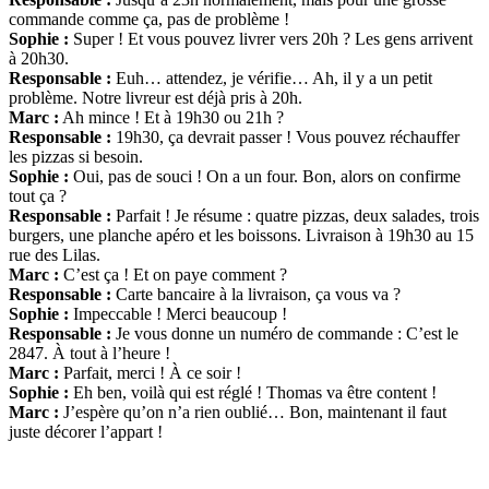
commande comme ça, pas de problème !
Sophie :
Super ! Et vous pouvez livrer vers 20h ? Les gens arrivent
à 20h30.
Responsable :
Euh… attendez, je vérifie… Ah, il y a un petit
problème. Notre livreur est déjà pris à 20h.
Marc :
Ah mince ! Et à 19h30 ou 21h ?
Responsable :
19h30, ça devrait passer ! Vous pouvez réchauffer
les pizzas si besoin.
Sophie :
Oui, pas de souci ! On a un four. Bon, alors on confirme
tout ça ?
Responsable :
Parfait ! Je résume : quatre pizzas, deux salades, trois
burgers, une planche apéro et les boissons. Livraison à 19h30 au 15
rue des Lilas.
Marc :
C’est ça ! Et on paye comment ?
Responsable :
Carte bancaire à la livraison, ça vous va ?
Sophie :
Impeccable ! Merci beaucoup !
Responsable :
Je vous donne un numéro de commande : C’est le
2847. À tout à l’heure !
Marc :
Parfait, merci ! À ce soir !
Sophie :
Eh ben, voilà qui est réglé ! Thomas va être content !
Marc :
J’espère qu’on n’a rien oublié… Bon, maintenant il faut
juste décorer l’appart !