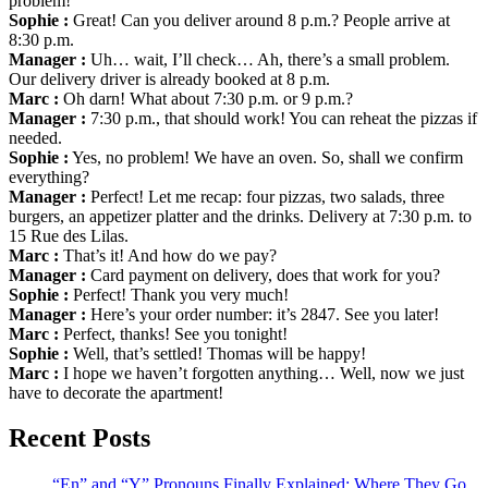
problem!
Sophie :
Great! Can you deliver around 8 p.m.? People arrive at
8:30 p.m.
Manager :
Uh… wait, I’ll check… Ah, there’s a small problem.
Our delivery driver is already booked at 8 p.m.
Marc :
Oh darn! What about 7:30 p.m. or 9 p.m.?
Manager :
7:30 p.m., that should work! You can reheat the pizzas if
needed.
Sophie :
Yes, no problem! We have an oven. So, shall we confirm
everything?
Manager :
Perfect! Let me recap: four pizzas, two salads, three
burgers, an appetizer platter and the drinks. Delivery at 7:30 p.m. to
15 Rue des Lilas.
Marc :
That’s it! And how do we pay?
Manager :
Card payment on delivery, does that work for you?
Sophie :
Perfect! Thank you very much!
Manager :
Here’s your order number: it’s 2847. See you later!
Marc :
Perfect, thanks! See you tonight!
Sophie :
Well, that’s settled! Thomas will be happy!
Marc :
I hope we haven’t forgotten anything… Well, now we just
have to decorate the apartment!
Recent Posts
“En” and “Y” Pronouns Finally Explained: Where They Go