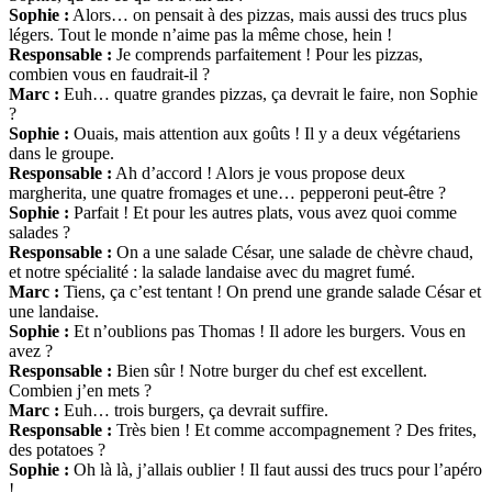
Sophie :
Alors… on pensait à des pizzas, mais aussi des trucs plus
légers. Tout le monde n’aime pas la même chose, hein !
Responsable :
Je comprends parfaitement ! Pour les pizzas,
combien vous en faudrait-il ?
Marc :
Euh… quatre grandes pizzas, ça devrait le faire, non Sophie
?
Sophie :
Ouais, mais attention aux goûts ! Il y a deux végétariens
dans le groupe.
Responsable :
Ah d’accord ! Alors je vous propose deux
margherita, une quatre fromages et une… pepperoni peut-être ?
Sophie :
Parfait ! Et pour les autres plats, vous avez quoi comme
salades ?
Responsable :
On a une salade César, une salade de chèvre chaud,
et notre spécialité : la salade landaise avec du magret fumé.
Marc :
Tiens, ça c’est tentant ! On prend une grande salade César et
une landaise.
Sophie :
Et n’oublions pas Thomas ! Il adore les burgers. Vous en
avez ?
Responsable :
Bien sûr ! Notre burger du chef est excellent.
Combien j’en mets ?
Marc :
Euh… trois burgers, ça devrait suffire.
Responsable :
Très bien ! Et comme accompagnement ? Des frites,
des potatoes ?
Sophie :
Oh là là, j’allais oublier ! Il faut aussi des trucs pour l’apéro
!