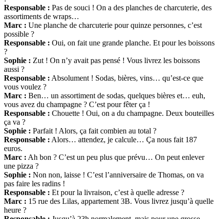
Responsable :
Pas de souci ! On a des planches de charcuterie, des
assortiments de wraps…
Marc :
Une planche de charcuterie pour quinze personnes, c’est
possible ?
Responsable :
Oui, on fait une grande planche. Et pour les boissons
?
Sophie :
Zut ! On n’y avait pas pensé ! Vous livrez les boissons
aussi ?
Responsable :
Absolument ! Sodas, bières, vins… qu’est-ce que
vous voulez ?
Marc :
Ben… un assortiment de sodas, quelques bières et… euh,
vous avez du champagne ? C’est pour fêter ça !
Responsable :
Chouette ! Oui, on a du champagne. Deux bouteilles
ça va ?
Sophie :
Parfait ! Alors, ça fait combien au total ?
Responsable :
Alors… attendez, je calcule… Ça nous fait 187
euros.
Marc :
Ah bon ? C’est un peu plus que prévu… On peut enlever
une pizza ?
Sophie :
Non non, laisse ! C’est l’anniversaire de Thomas, on va
pas faire les radins !
Responsable :
Et pour la livraison, c’est à quelle adresse ?
Marc :
15 rue des Lilas, appartement 3B. Vous livrez jusqu’à quelle
heure ?
Responsable :
Jusqu’à 23h normalement, mais pour une grosse