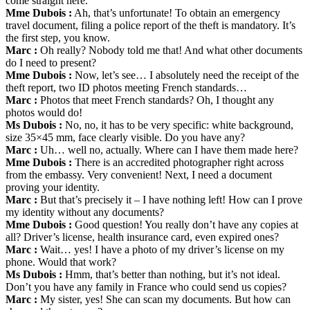
come straight here.
Mme Dubois :
Ah, that’s unfortunate! To obtain an emergency
travel document, filing a police report of the theft is mandatory. It’s
the first step, you know.
Marc :
Oh really? Nobody told me that! And what other documents
do I need to present?
Mme Dubois :
Now, let’s see… I absolutely need the receipt of the
theft report, two ID photos meeting French standards…
Marc :
Photos that meet French standards? Oh, I thought any
photos would do!
Ms Dubois :
No, no, it has to be very specific: white background,
size 35×45 mm, face clearly visible. Do you have any?
Marc :
Uh… well no, actually. Where can I have them made here?
Mme Dubois :
There is an accredited photographer right across
from the embassy. Very convenient! Next, I need a document
proving your identity.
Marc :
But that’s precisely it – I have nothing left! How can I prove
my identity without any documents?
Mme Dubois :
Good question! You really don’t have any copies at
all? Driver’s license, health insurance card, even expired ones?
Marc :
Wait… yes! I have a photo of my driver’s license on my
phone. Would that work?
Ms Dubois :
Hmm, that’s better than nothing, but it’s not ideal.
Don’t you have any family in France who could send us copies?
Marc :
My sister, yes! She can scan my documents. But how can