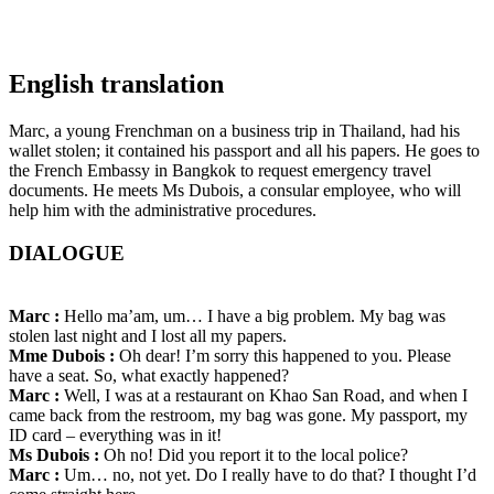
English translation
Marc, a young Frenchman on a business trip in Thailand, had his
wallet stolen; it contained his passport and all his papers. He goes to
the French Embassy in Bangkok to request emergency travel
documents. He meets Ms Dubois, a consular employee, who will
help him with the administrative procedures.
DIALOGUE
Marc :
Hello ma’am, um… I have a big problem. My bag was
stolen last night and I lost all my papers.
Mme Dubois :
Oh dear! I’m sorry this happened to you. Please
have a seat. So, what exactly happened?
Marc :
Well, I was at a restaurant on Khao San Road, and when I
came back from the restroom, my bag was gone. My passport, my
ID card – everything was in it!
Ms Dubois :
Oh no! Did you report it to the local police?
Marc :
Um… no, not yet. Do I really have to do that? I thought I’d