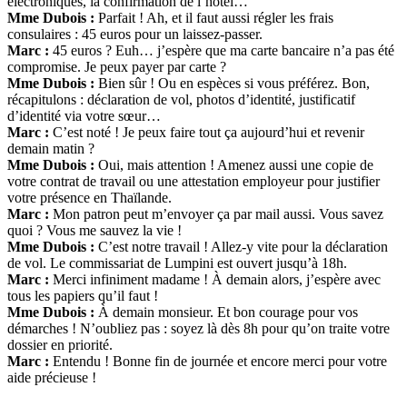
électroniques, la confirmation de l’hôtel…
Mme Dubois :
Parfait ! Ah, et il faut aussi régler les frais
consulaires : 45 euros pour un laissez-passer.
Marc :
45 euros ? Euh… j’espère que ma carte bancaire n’a pas été
compromise. Je peux payer par carte ?
Mme Dubois :
Bien sûr ! Ou en espèces si vous préférez. Bon,
récapitulons : déclaration de vol, photos d’identité, justificatif
d’identité via votre sœur…
Marc :
C’est noté ! Je peux faire tout ça aujourd’hui et revenir
demain matin ?
Mme Dubois :
Oui, mais attention ! Amenez aussi une copie de
votre contrat de travail ou une attestation employeur pour justifier
votre présence en Thaïlande.
Marc :
Mon patron peut m’envoyer ça par mail aussi. Vous savez
quoi ? Vous me sauvez la vie !
Mme Dubois :
C’est notre travail ! Allez-y vite pour la déclaration
de vol. Le commissariat de Lumpini est ouvert jusqu’à 18h.
Marc :
Merci infiniment madame ! À demain alors, j’espère avec
tous les papiers qu’il faut !
Mme Dubois :
À demain monsieur. Et bon courage pour vos
démarches ! N’oubliez pas : soyez là dès 8h pour qu’on traite votre
dossier en priorité.
Marc :
Entendu ! Bonne fin de journée et encore merci pour votre
aide précieuse !