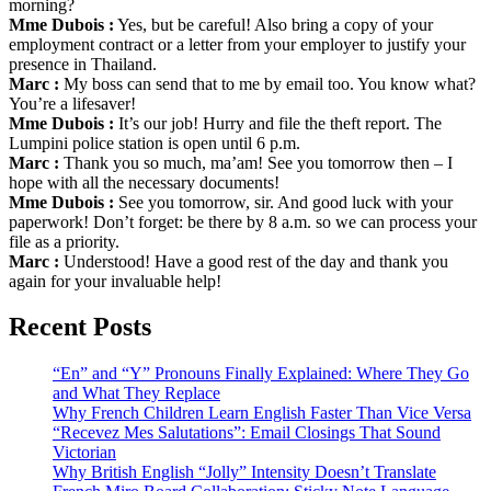
morning?
Mme Dubois :
Yes, but be careful! Also bring a copy of your
employment contract or a letter from your employer to justify your
presence in Thailand.
Marc :
My boss can send that to me by email too. You know what?
You’re a lifesaver!
Mme Dubois :
It’s our job! Hurry and file the theft report. The
Lumpini police station is open until 6 p.m.
Marc :
Thank you so much, ma’am! See you tomorrow then – I
hope with all the necessary documents!
Mme Dubois :
See you tomorrow, sir. And good luck with your
paperwork! Don’t forget: be there by 8 a.m. so we can process your
file as a priority.
Marc :
Understood! Have a good rest of the day and thank you
again for your invaluable help!
Recent Posts
“En” and “Y” Pronouns Finally Explained: Where They Go
and What They Replace
Why French Children Learn English Faster Than Vice Versa
“Recevez Mes Salutations”: Email Closings That Sound
Victorian
Why British English “Jolly” Intensity Doesn’t Translate