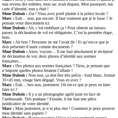
suis revenu des toilettes, mon sac avait disparu. Mon passeport, ma
carte d’identité, tout y était !
Mme Dubois :
Zut ! Vous avez porté plainte à la police locale ?
Marc :
Euh… non, pas encore. Il faut vraiment que je le fasse ? Je
pensais venir directement ici.
Mme Dubois :
Ah, c’est embêtant ça ! Pour obtenir un laissez-
passer, la déclaration de vol est obligatoire. C’est la première étape,
hein.
Marc :
Ah bon ? Personne ne me l’avait dit ! Et qu’est-ce que je
dois présenter d’autre comme documents ?
Mme Dubois :
Alors, voyons… Il me faut absolument le récépissé
de déclaration de vol, deux photos d’identité aux normes
françaises…
Marc :
Des photos aux normes françaises ? Tiens, je pensais que
n’importe quelles photos feraient l’affaire !
Mme Dubois :
Non non, ça doit être très précis : fond blanc, format
35×45 mm, visage bien dégagé. Vous en avez ?
Marc :
Euh… ben non, justement. Où est-ce que je peux en faire
faire ici ?
Mme Dubois :
Il y a un photographe agréé juste en face de
l’ambassade. Très pratique ! Ensuite, il me faut une pièce
justificative de votre identité.
Marc :
Mais justement, je n’ai plus rien ! Comment je peux prouver
mon identité sans papiers ?
Mme Dubois :
Bonne question ! Vous n’avez vraiment aucune