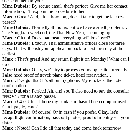
she send them to you?
Mme Dubois :
By secure email, that’s perfect. Give me her contact
information; I’ll explain the procedure to her.
Marc :
Great! And, uh… how long does it take to get the laissez-
passer?
Mme Dubois :
Normally 48 hours, but we have a small problem…
The Songkran weekend, the Thai New Year, is coming up.
Marc :
Oh no! Does that mean everything will be closed?
Mme Dubois :
Exactly. Thai administrative offices close for three
days. That will push your application back to next Tuesday at the
earliest.
Marc :
That’s great! And my return flight is on Monday! What can I
do?
Mme Dubois :
Okay, we’ll try to process your application urgently.
I also need proof of travel: plane ticket, hotel reservation…
Marc :
I’ve got that! It’s all on my phone. My e-tickets, the hotel
confirmation…
Mme Dubois :
Perfect! Ah, and you’ll also need to pay the consular
fees: €45 for a laissez-passer.
Marc :
€45? Uh… I hope my bank card hasn’t been compromised.
Can I pay by card?
Mme Dubois :
Of course! Or in cash if you prefer. Okay, let’s
recap: flight confirmation, passport photos, proof of identity via your
sister…
Marc :
Noted! Can I do all that today and come back tomorrow