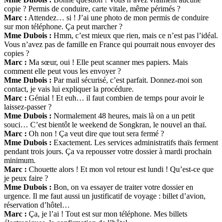
copie ? Permis de conduire, carte vitale, même périmés ?
Marc :
Attendez… si ! J’ai une photo de mon permis de conduire
sur mon téléphone. Ça peut marcher ?
Mme Dubois :
Hmm, c’est mieux que rien, mais ce n’est pas l’idéal.
Vous n’avez pas de famille en France qui pourrait nous envoyer des
copies ?
Marc :
Ma sœur, oui ! Elle peut scanner mes papiers. Mais
comment elle peut vous les envoyer ?
Mme Dubois :
Par mail sécurisé, c’est parfait. Donnez-moi son
contact, je vais lui expliquer la procédure.
Marc :
Génial ! Et euh… il faut combien de temps pour avoir le
laissez-passer ?
Mme Dubois :
Normalement 48 heures, mais là on a un petit
souci… C’est bientôt le weekend de Songkran, le nouvel an thaï.
Marc :
Oh non ! Ça veut dire que tout sera fermé ?
Mme Dubois :
Exactement. Les services administratifs thaïs ferment
pendant trois jours. Ça va repousser votre dossier à mardi prochain
minimum.
Marc :
Chouette alors ! Et mon vol retour est lundi ! Qu’est-ce que
je peux faire ?
Mme Dubois :
Bon, on va essayer de traiter votre dossier en
urgence. Il me faut aussi un justificatif de voyage : billet d’avion,
réservation d’hôtel…
Marc :
Ça, je l’ai ! Tout est sur mon téléphone. Mes billets