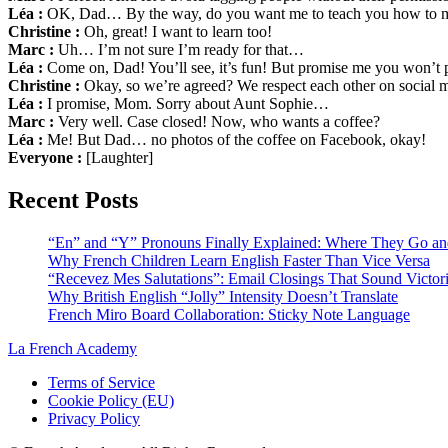
Léa :
OK, Dad… By the way, do you want me to teach you how to ma
Christine :
Oh, great! I want to learn too!
Marc :
Uh… I’m not sure I’m ready for that…
Léa :
Come on, Dad! You’ll see, it’s fun! But promise me you won’t p
Christine :
Okay, so we’re agreed? We respect each other on social 
Léa :
I promise, Mom. Sorry about Aunt Sophie…
Marc :
Very well. Case closed! Now, who wants a coffee?
Léa :
Me! But Dad… no photos of the coffee on Facebook, okay!
Everyone :
[Laughter]
Recent Posts
“En” and “Y” Pronouns Finally Explained: Where They Go a
Why French Children Learn English Faster Than Vice Versa
“Recevez Mes Salutations”: Email Closings That Sound Victor
Why British English “Jolly” Intensity Doesn’t Translate
French Miro Board Collaboration: Sticky Note Language
La French Academy
Terms of Service
Cookie Policy (EU)
Privacy Policy