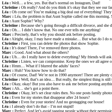
Léa :
Well… a few, yes. But that’s normal on Instagram, Dad!
Christine :
Oh really? And do you think it’s okay that they see our f
Léa :
Oh come on! You’re making a big deal out of everything! They’
Marc :
Léa, the problem is that Aunt Sophie called me this morning.
Léa :
Aunt Sophie? Why?
Christine :
Because she’s going through a difficult divorce, and she d
Léa :
Oh… I didn’t know that. No one ever tells me anything!
Marc :
Precisely, that’s why you should ask before posting.
Léa :
Alright, okay, I may have made a mistake… But what do I do 
Christine :
First, you can delete the photos that show Sophie.
Léa :
It’s done! There, I’ve removed three photos.
Marc :
Good. And what about the others?
Léa :
Uh… do I really have to delete everything? My friends will as
Christine :
Listen, we can compromise. Keep the ones we all agree on,
Léa :
Hmm… What if I blurred the adults’ faces?
Marc :
Huh? You know how to do that?
Léa :
Of course, Dad! We’re not in 1990 anymore! There are plenty of
Christine :
Well, that’s an idea… But really, the simplest thing is still t
Léa :
Okay, okay! But you also have to ask me before posting anythi
Marc :
Ah… she’s got a point there.
Christine :
Okay, let’s set clear rules then. No one posts family phot
Léa :
Even for my stories that disappear after 24 hours?
Christine :
Even for your stories! And no geotagging our house!
Léa :
I already don’t do that – I’m not stupid!
Marc :
Perfect. And let’s avoid tagging people without their permissi