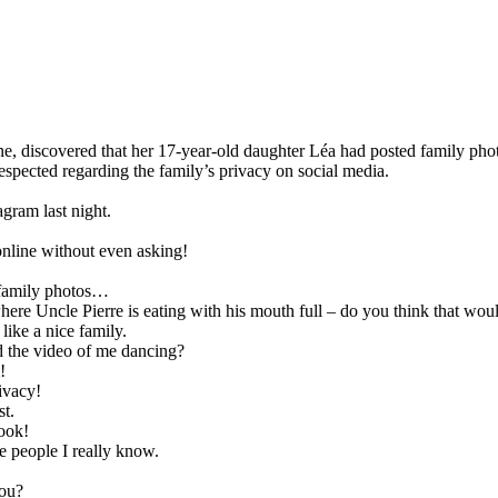
ne, discovered that her 17-year-old daughter Léa had posted family phot
respected regarding the family’s privacy on social media.
gram last night.
nline without even asking!
 family photos…
re Uncle Pierre is eating with his mouth full – do you think that wou
ike a nice family.
 the video of me dancing?
!
rivacy!
st.
ook!
e people I really know.
you?