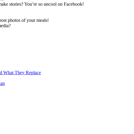
ke stories? You’re so uncool on Facebook!
ost photos of your meals!
media?
nd What They Replace
ian