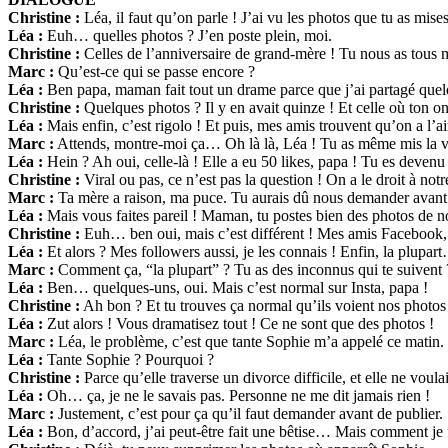
Christine :
Léa, il faut qu’on parle ! J’ai vu les photos que tu as mises
Léa :
Euh… quelles photos ? J’en poste plein, moi.
Christine :
Celles de l’anniversaire de grand-mère ! Tu nous as tous
Marc :
Qu’est-ce qui se passe encore ?
Léa :
Ben papa, maman fait tout un drame parce que j’ai partagé que
Christine :
Quelques photos ? Il y en avait quinze ! Et celle où ton onc
Léa :
Mais enfin, c’est rigolo ! Et puis, mes amis trouvent qu’on a l’
Marc :
Attends, montre-moi ça… Oh là là, Léa ! Tu as même mis la v
Léa :
Hein ? Ah oui, celle-là ! Elle a eu 50 likes, papa ! Tu es devenu 
Christine :
Viral ou pas, ce n’est pas la question ! On a le droit à notre
Marc :
Ta mère a raison, ma puce. Tu aurais dû nous demander avant
Léa :
Mais vous faites pareil ! Maman, tu postes bien des photos de 
Christine :
Euh… ben oui, mais c’est différent ! Mes amis Facebook, 
Léa :
Et alors ? Mes followers aussi, je les connais ! Enfin, la plupar
Marc :
Comment ça, “la plupart” ? Tu as des inconnus qui te suivent 
Léa :
Ben… quelques-uns, oui. Mais c’est normal sur Insta, papa !
Christine :
Ah bon ? Et tu trouves ça normal qu’ils voient nos photos 
Léa :
Zut alors ! Vous dramatisez tout ! Ce ne sont que des photos !
Marc :
Léa, le problème, c’est que tante Sophie m’a appelé ce matin. E
Léa :
Tante Sophie ? Pourquoi ?
Christine :
Parce qu’elle traverse un divorce difficile, et elle ne voulai
Léa :
Oh… ça, je ne le savais pas. Personne ne me dit jamais rien !
Marc :
Justement, c’est pour ça qu’il faut demander avant de publier.
Léa :
Bon, d’accord, j’ai peut-être fait une bêtise… Mais comment je 