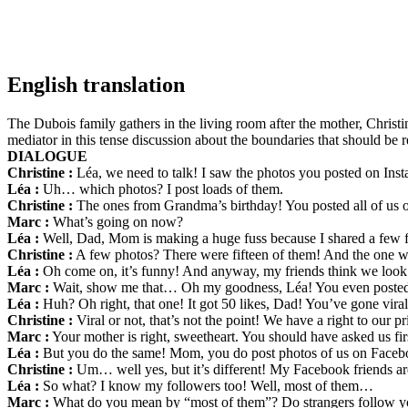
English translation
The Dubois family gathers in the living room after the mother, Christi
mediator in this tense discussion about the boundaries that should be 
DIALOGUE
Christine :
Léa, we need to talk! I saw the photos you posted on Insta
Léa :
Uh… which photos? I post loads of them.
Christine :
The ones from Grandma’s birthday! You posted all of us o
Marc :
What’s going on now?
Léa :
Well, Dad, Mom is making a huge fuss because I shared a few
Christine :
A few photos? There were fifteen of them! And the one whe
Léa :
Oh come on, it’s funny! And anyway, my friends think we look l
Marc :
Wait, show me that… Oh my goodness, Léa! You even posted
Léa :
Huh? Oh right, that one! It got 50 likes, Dad! You’ve gone viral
Christine :
Viral or not, that’s not the point! We have a right to our p
Marc :
Your mother is right, sweetheart. You should have asked us fir
Léa :
But you do the same! Mom, you do post photos of us on Faceb
Christine :
Um… well yes, but it’s different! My Facebook friends ar
Léa :
So what? I know my followers too! Well, most of them…
Marc :
What do you mean by “most of them”? Do strangers follow 