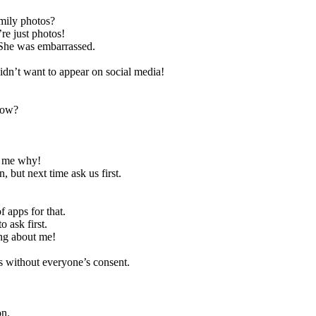
amily photos?
re just photos!
 She was embarrassed.
idn’t want to appear on social media!
now?
k me why!
 but next time ask us first.
 apps for that.
o ask first.
ng about me!
os without everyone’s consent.
on.