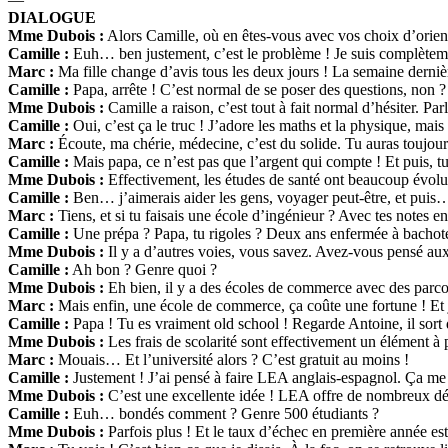
DIALOGUE
Mme Dubois :
Alors Camille, où en êtes-vous avec vos choix d’orien
Camille :
Euh… ben justement, c’est le problème ! Je suis complèteme
Marc :
Ma fille change d’avis tous les deux jours ! La semaine dernière
Camille :
Papa, arrête ! C’est normal de se poser des questions, non ? 
Mme Dubois :
Camille a raison, c’est tout à fait normal d’hésiter. Pa
Camille :
Oui, c’est ça le truc ! J’adore les maths et la physique, mai
Marc :
Écoute, ma chérie, médecine, c’est du solide. Tu auras toujour
Camille :
Mais papa, ce n’est pas que l’argent qui compte ! Et puis, tu
Mme Dubois :
Effectivement, les études de santé ont beaucoup évolu
Camille :
Ben… j’aimerais aider les gens, voyager peut-être, et puis… o
Marc :
Tiens, et si tu faisais une école d’ingénieur ? Avec tes notes en
Camille :
Une prépa ? Papa, tu rigoles ? Deux ans enfermée à bachoter
Mme Dubois :
Il y a d’autres voies, vous savez. Avez-vous pensé aux 
Camille :
Ah bon ? Genre quoi ?
Mme Dubois :
Eh bien, il y a des écoles de commerce avec des parcou
Marc :
Mais enfin, une école de commerce, ça coûte une fortune ! Et j
Camille :
Papa ! Tu es vraiment old school ! Regarde Antoine, il sort
Mme Dubois :
Les frais de scolarité sont effectivement un élément à
Marc :
Mouais… Et l’université alors ? C’est gratuit au moins !
Camille :
Justement ! J’ai pensé à faire LEA anglais-espagnol. Ça me p
Mme Dubois :
C’est une excellente idée ! LEA offre de nombreux débo
Camille :
Euh… bondés comment ? Genre 500 étudiants ?
Mme Dubois :
Parfois plus ! Et le taux d’échec en première année est