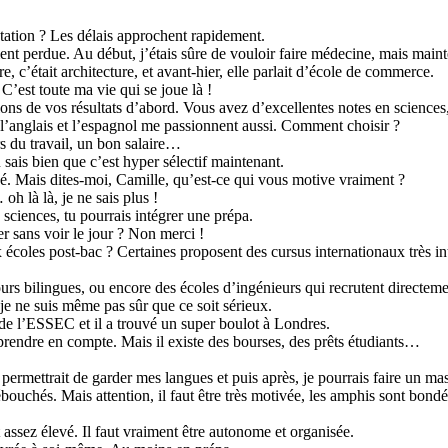
tation ? Les délais approchent rapidement.
nt perdue. Au début, j’étais sûre de vouloir faire médecine, mais mai
, c’était architecture, et avant-hier, elle parlait d’école de commerce.
C’est toute ma vie qui se joue là !
rlons de vos résultats d’abord. Vous avez d’excellentes notes en sciences
s l’anglais et l’espagnol me passionnent aussi. Comment choisir ?
s du travail, un bon salaire…
 sais bien que c’est hyper sélectif maintenant.
é. Mais dites-moi, Camille, qu’est-ce qui vous motive vraiment ?
h là là, je ne sais plus !
 sciences, tu pourrais intégrer une prépa.
 sans voir le jour ? Non merci !
écoles post-bac ? Certaines proposent des cursus internationaux très in
rs bilingues, ou encore des écoles d’ingénieurs qui recrutent directeme
e ne suis même pas sûr que ce soit sérieux.
 de l’ESSEC et il a trouvé un super boulot à Londres.
 prendre en compte. Mais il existe des bourses, des prêts étudiants…
ermettrait de garder mes langues et puis après, je pourrais faire un ma
uchés. Mais attention, il faut être très motivée, les amphis sont bond
 assez élevé. Il faut vraiment être autonome et organisée.