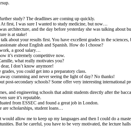
ursup.
further study? The deadlines are coming up quickly.
 At first, I was sure I wanted to study medicine, but now…
s architecture, and the day before yesterday she was talking about bu
ure is at stake!
 talk about your results first. You have excellent grades in the sciences,
o passionate about English and Spanish. How do I choose?
e work, a good salary…
now it’s extremely competitive now.
Camille, what really motivates you?
 dear, I don’t know anymore!
rades, you could get into a preparatory class.
 away cramming and never seeing the light of day? No thanks!
t post-secondary schools? Some offer very interesting international 
es, and engineering schools that admit students directly after the bacca
en sure it’s reputable.
raduated from ESSEC and found a great job in London.
re are scholarships, student loans…
 would allow me to keep up my languages and then I could do a master’
ities. But be careful, you have to be very motivated, the lecture halls a