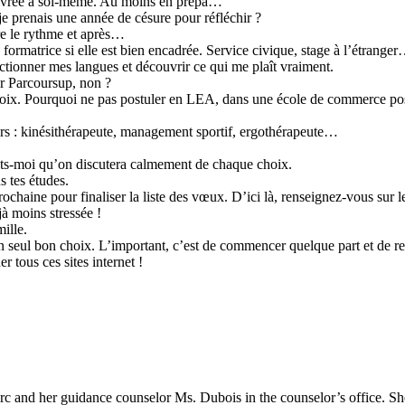
e livrée à soi-même. Au moins en prépa…
 je prenais une année de césure pour réfléchir ?
re le rythme et après…
ormatrice si elle est bien encadrée. Service civique, stage à l’étrange
ctionner mes langues et découvrir ce qui me plaît vraiment.
r Parcoursup, non ?
hoix. Pourquoi ne pas postuler en LEA, dans une école de commerce post
: kinésithérapeute, management sportif, ergothérapeute…
ets-moi qu’on discutera calmement de chaque choix.
s tes études.
ochaine pour finaliser la liste des vœux. D’ici là, renseignez-vous sur l
 moins stressée !
ille.
un seul bon choix. L’important, c’est de commencer quelque part et de re
r tous ces sites internet !
 Marc and her guidance counselor Ms. Dubois in the counselor’s office. S