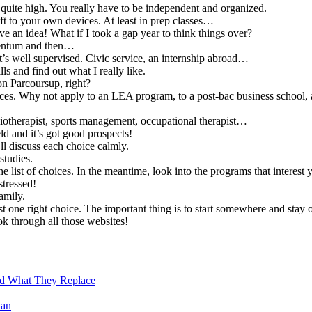
s quite high. You really have to be independent and organized.
eft to your own devices. At least in prep classes…
e an idea! What if I took a gap year to think things over?
omentum and then…
t’s well supervised. Civic service, an internship abroad…
s and find out what I really like.
on Parcoursup, right?
es. Why not apply to an LEA program, to a post-bac business school, a
otherapist, sports management, occupational therapist…
eld and it’s got good prospects!
ll discuss each choice calmly.
studies.
e list of choices. In the meantime, look into the programs that interest 
stressed!
amily.
 one right choice. The important thing is to start somewhere and stay o
ok through all those websites!
nd What They Replace
ian