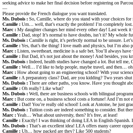
seeking advice to make her final decision before registering on Parco
—
Please provide the French dialogue you want translated.
Ms. Dubois :
So, Camille, where do you stand with your choices for 
Camille :
Um… well, that’s exactly the problem! I’m completely lost.
Marc :
My daughter changes her mind every other day! Last week it wa
Camille :
Dad, stop! It’s normal to have doubts, isn’t it? My whole fut
Ms. Dubois :
Camille is right, it’s perfectly normal to be unsure. Let’s
Camille :
Yes, that’s the thing! I love math and physics, but I’m als
Marc :
Listen, sweetheart, medicine is a safe bet. You’ll always hav
Camille :
But Dad, it’s not just about the money! And besides, you k
Ms. Dubois :
Indeed, health studies have changed a lot. But tell me, 
Camille :
Well… I’d like to help people, maybe travel, and then… oh
Marc :
How about going to an engineering school? With your science g
Camille :
A preparatory class? Dad, are you kidding? Two years shut
Ms. Dubois :
There are other paths, you know. Have you thought abou
Camille :
Oh really? Like what?
Ms. Dubois :
Well, there are business schools with bilingual programm
Marc :
But come on, a business school costs a fortune! And I’m not ev
Camille :
Dad! You’re really old school! Look at Antoine, he just g
Ms. Dubois :
Tuition costs are indeed something to consider. But the
Marc :
Yeah… What about university, then? It’s free, at least!
Camille :
Exactly! I was thinking of doing LEA in English-Spanish. It
Ms. Dubois :
That’s an excellent idea! LEA offers many career opportun
Camille :
Uh… how packed are they? Like 500 students?