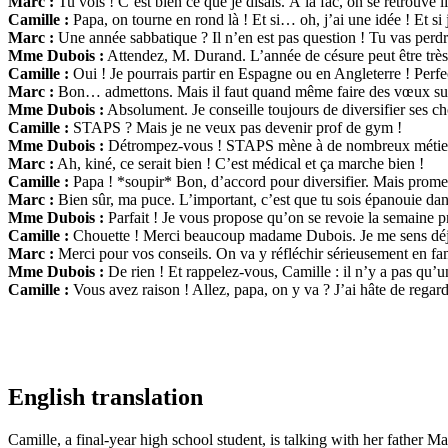
Marc :
Tu vois ! C’est bien ce que je disais. À la fac, on se retrouv
Camille :
Papa, on tourne en rond là ! Et si… oh, j’ai une idée ! Et si
Marc :
Une année sabbatique ? Il n’en est pas question ! Tu vas perd
Mme Dubois :
Attendez, M. Durand. L’année de césure peut être très f
Camille :
Oui ! Je pourrais partir en Espagne ou en Angleterre ! Perfe
Marc :
Bon… admettons. Mais il faut quand même faire des vœux su
Mme Dubois :
Absolument. Je conseille toujours de diversifier ses c
Camille :
STAPS ? Mais je ne veux pas devenir prof de gym !
Mme Dubois :
Détrompez-vous ! STAPS mène à de nombreux métiers 
Marc :
Ah, kiné, ce serait bien ! C’est médical et ça marche bien !
Camille :
Papa ! *soupir* Bon, d’accord pour diversifier. Mais prom
Marc :
Bien sûr, ma puce. L’important, c’est que tu sois épanouie dan
Mme Dubois :
Parfait ! Je vous propose qu’on se revoie la semaine pr
Camille :
Chouette ! Merci beaucoup madame Dubois. Je me sens déjà
Marc :
Merci pour vos conseils. On va y réfléchir sérieusement en fam
Mme Dubois :
De rien ! Et rappelez-vous, Camille : il n’y a pas qu’
Camille :
Vous avez raison ! Allez, papa, on y va ? J’ai hâte de regarde
English translation
Camille, a final-year high school student, is talking with her father