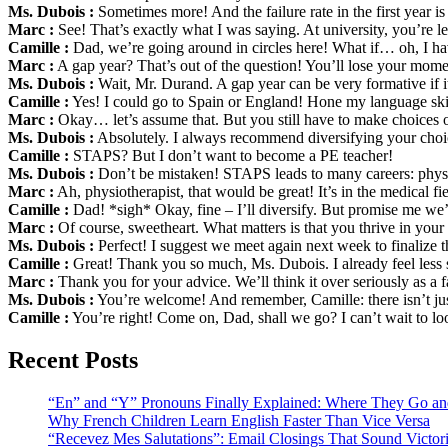
Ms. Dubois :
Sometimes more! And the failure rate in the first year i
Marc :
See! That’s exactly what I was saying. At university, you’re l
Camille :
Dad, we’re going around in circles here! What if… oh, I hav
Marc :
A gap year? That’s out of the question! You’ll lose your m
Ms. Dubois :
Wait, Mr. Durand. A gap year can be very formative if i
Camille :
Yes! I could go to Spain or England! Hone my language skill
Marc :
Okay… let’s assume that. But you still have to make choices 
Ms. Dubois :
Absolutely. I always recommend diversifying your choic
Camille :
STAPS? But I don’t want to become a PE teacher!
Ms. Dubois :
Don’t be mistaken! STAPS leads to many careers: physi
Marc :
Ah, physiotherapist, that would be great! It’s in the medical fi
Camille :
Dad! *sigh* Okay, fine – I’ll diversify. But promise me we’
Marc :
Of course, sweetheart. What matters is that you thrive in your 
Ms. Dubois :
Perfect! I suggest we meet again next week to finalize th
Camille :
Great! Thank you so much, Ms. Dubois. I already feel less 
Marc :
Thank you for your advice. We’ll think it over seriously as a f
Ms. Dubois :
You’re welcome! And remember, Camille: there isn’t just
Camille :
You’re right! Come on, Dad, shall we go? I can’t wait to lo
Recent Posts
“En” and “Y” Pronouns Finally Explained: Where They Go a
Why French Children Learn English Faster Than Vice Versa
“Recevez Mes Salutations”: Email Closings That Sound Victor