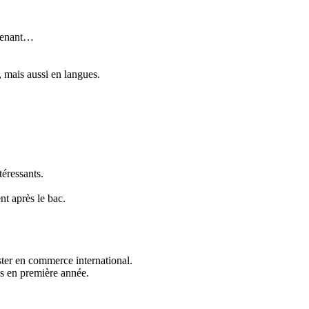
ntenant…
, mais aussi en langues.
téressants.
nt après le bac.
ster en commerce international.
és en première année.